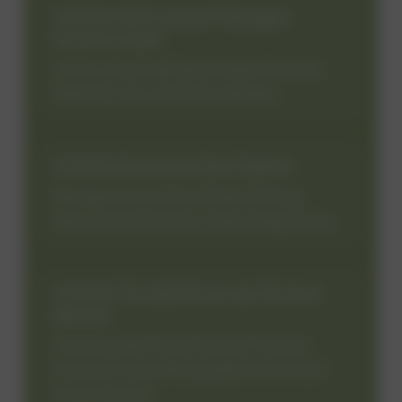
★★★★★ Staf Layanan Pelanggan
Respons Cepat
Service Selalu Membantu kapan Pun Ada
Staff 24/7 Jam Untuk Para Member
★★★★★ Keamanan Data Terjamin
Menjaga Semua Data Pribadi Sehinga
Membuat Kenyamanan Tetap Terjaga Aman
★★★★★ Tersedia Bonus dan Promosi
Menarik
Halaman Menu Udah Jelaskan Tentang
Peraturan Untuk Mendapatkan Bonus Dan
Promo Menarik