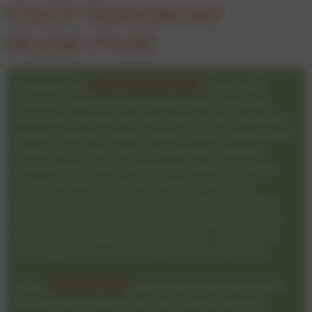
Gacor Spektakuler
Mudah Profit
Kunjungi situs
SLOT DEPOSIT 5000
sesuai untuk
siapapun karena minimal deposit ramah di kantong
terjangkau tapi bisa jadi hasil menagjubkan setiap spin
putaran menjadi insipirasi karena ada fitur pemutakhiran
terbaru dan diganti setiap saat yang bisa membuat
penuh kejutan menang spektakuler besar yang dapat
mudah profit harian dan bisa dinilai ini buat para
penguna slot yang mencoba langsung, sehinga akan
terasa sensasi menikmati fasilitas nyaman permainan
terlengkap terlengkap bertema macem - macem jenis,
dan jangan terheran buat putaran terasa lebih seru.
Istilah
DEPOSIT 5000
bukan berarti keseruannya ikut
terbatas atau kurang. Justru dari letak deposit kecil