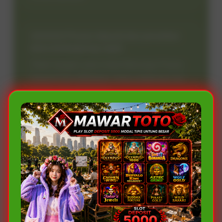
★★★★★ Proses deposit dan penarikan
dana berlangsung cepat.
Tidak Sangat Lama Untuk Menungu Proses
Deposit Dan Withdraw Yang Langsung Cair
Keakun Dan Rekening
★★★★★ Dapat digunakan di perangkat
desktop, tablet, dan seluler.
Lancar Saat diBuka melalu apa saja Desktop
Tablet Dan Mobile Serta Ringan Saat
Digunakan.